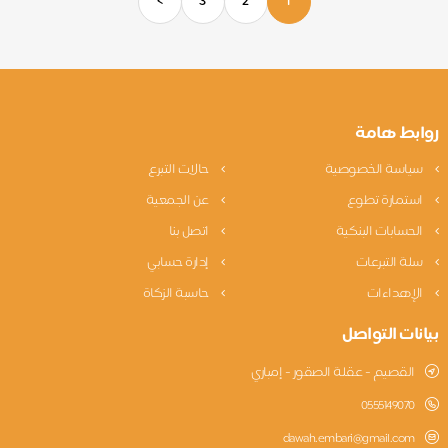
>
3
2
1
روابط هامة
سياسة الخصوصية
حالات التبرع
استمارة تطوع
عن الجمعية
الحسابات البنكية
اتصل بنا
سلة التبرعات
إدارة حسابي
الإهداءات
حاسبة الزكاة
بيانات التواصل
القصيم - عقلة الصقور - إمباري
0555149070
dawah.embari@gmail.com