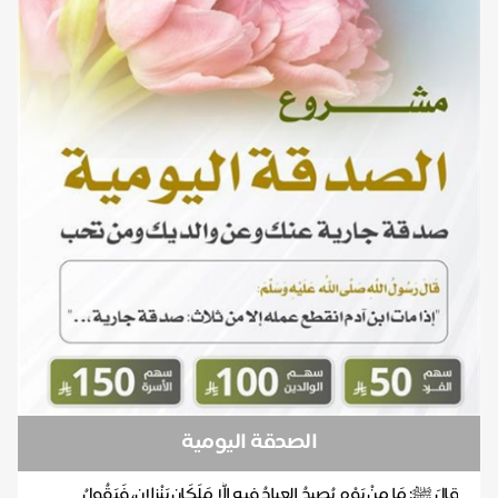
الصدقة اليومية
قالَ ﷺ: مَا مِنْ يَوْمٍ يُصبِحُ العِبادُ فِيهِ إِلَّا مَلَكَانِ يَنْزِلانِ، فَيَقُولُ