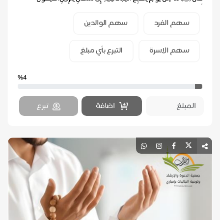
أَحَدُهُمَا: ا...
سهم الفرد
سهم الوالدين
سهم الاسرة
التبرع بأي مبلغ
%4
اضافة
تبرع