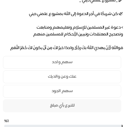
فواللهِ لَأنْ يهديَ اللهُ بكَ رجُلًا واحدًا خيرٌ لكَ مِن أنْ يكونَ لكَ حُمْرُ النَّعَمِ
سهم واحد
عنك وعن والديك
سهم الجود
للتبرع بأي مبلغ
%1