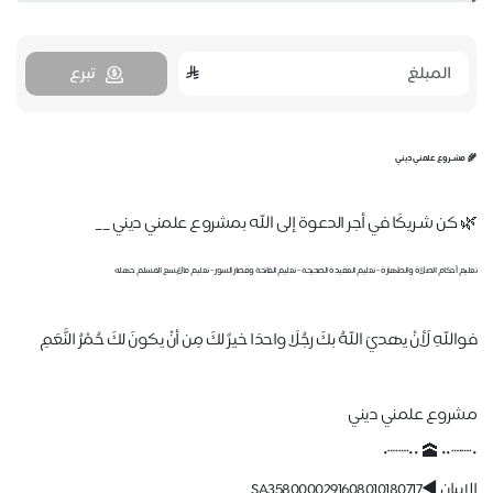
تبرع
🌾 مشـروع علمني ديني
🌿 كن شـريكًا في أجر الدعوة إلى الله بمشروع علمني ديني __
تعليم أحكام الصلاة والطهارة - تعليم العقيدة الصحيحة - تعليم الفاتحة وقصار السور - تعليم مالايسع المسلم جهله
فواللهِ لَأنْ يهديَ اللهُ بكَ رجُلًا واحدًا خيرٌ لكَ مِن أنْ يكونَ لكَ حُمْرُ النَّعَمِ
مشروع علمني ديني
•┈┈•• 🕋 ••┈┈•
الايبان ◀️SA3580000291608010180717