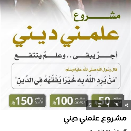
مشـروع علمني ديني